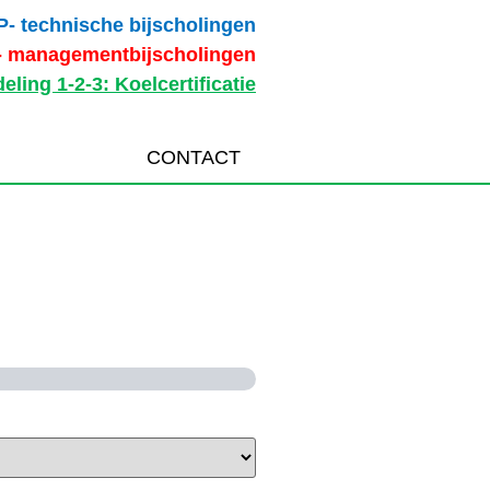
P- technische bijscholingen
- managementbijscholingen
eling 1-2-3: Koelcertificatie
NSCHRIJVING
CONTACT