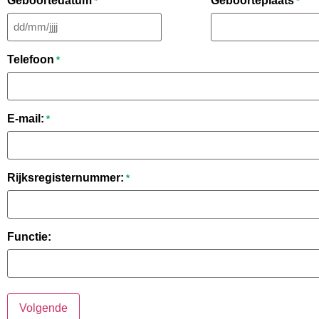
Geboortedatum
Geboorteplaats
*
*
Telefoon
*
E-mail:
*
Rijksregisternummer:
*
Functie: