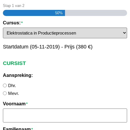
Stap
1
van
2
50%
Cursus:
*
Startdatum (05-11-2019) - Prijs (380 €)
CURSIST
Aanspreking:
Dhr.
Mevr.
Voornaam
*
Familienaam
*