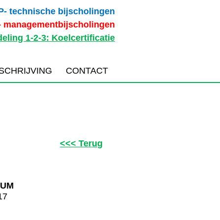
P- technische bijscholingen
- managementbijscholingen
eling 1-2-3: Koelcertificatie
NSCHRIJVING
CONTACT
<<< Terug
TUM
17