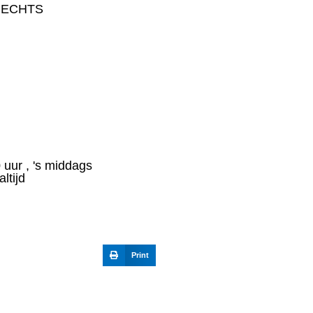
RECHTS
 uur , 's middags
ltijd
Print
VING