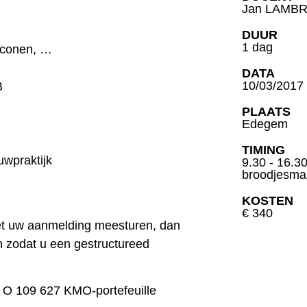
Jan LAMB
DUUR
1 dag
liconen, …
DATA
10/03/2017
B
PLAATS
Edegem
TIMING
uwpraktijk
9.30 - 16.30
broodjesmaa
KOSTEN
€ 340
et uw aanmelding meesturen, dan
 zodat u een gestructureed
 O 109 627 KMO-portefeuille
INSCHRIJ