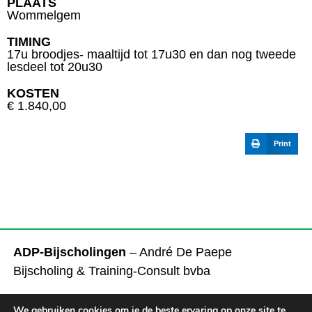
PLAATS
Wommelgem
TIMING
17u broodjes- maaltijd tot 17u30 en dan nog tweede
lesdeel tot 20u30
KOSTEN
€ 1.840,00
Print
INSCHRIJVING
ADP-Bijscholingen
– André De Paepe
Bijscholing & Training-Consult bvba
Tel.
+32 472 93 65 09
We gebruiken cookies om je de beste ervaring op onze site te