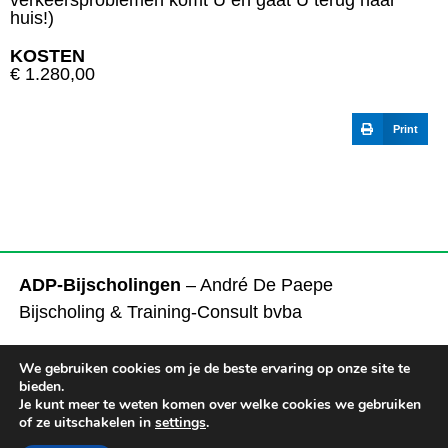
verkeersproblemen komt U en gaat U terug naar
huis!)
KOSTEN
€ 1.280,00
Print
INSCHRIJVING
ADP-Bijscholingen
– André De Paepe
Bijscholing & Training-Consult bvba
Tel.
+32 472 93 65 09
We gebruiken cookies om je de beste ervaring op onze site te
Mail
ADP@ADP-Bijscholingen.be
bieden.
Je kunt meer te weten komen over welke cookies we gebruiken
of ze uitschakelen in
settings
.
Disclaimer en privacy