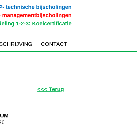
P- technische bijscholingen
- managementbijscholingen
eling 1-2-3: Koelcertificatie
NSCHRIJVING
CONTACT
<<< Terug
TUM
26