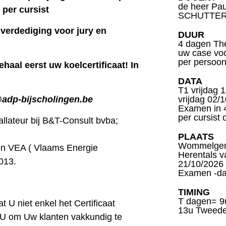
de heer Pa
 per cursist
SCHUTTE
 verdediging voor jury en
DUUR
4 dagen The
uw case voo
per persoon
aal eerst uw koelcertificaat! In
DATA
T1 vrijdag 
vrijdag 02/1
adp-bijscholingen.be
Examen in 4
per cursist
ateur bij B&T-Consult bvba;
PLAATS
Wommelgem 
en VEA ( Vlaams Energie
Herentals v
013.
21/10/2026 
Examen -da
TIMING
T dagen= 9u
U niet enkel het Certificaat
13u Tweede 
U om Uw klanten vakkundig te