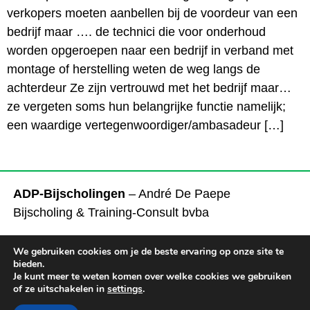
verkopers moeten aanbellen bij de voordeur van een
bedrijf maar …. de technici die voor onderhoud
worden opgeroepen naar een bedrijf in verband met
montage of herstelling weten de weg langs de
achterdeur Ze zijn vertrouwd met het bedrijf maar…
ze vergeten soms hun belangrijke functie namelijk;
een waardige vertegenwoordiger/ambasadeur […]
ADP-Bijscholingen
– André De Paepe
Bijscholing & Training-Consult bvba
Tel.
+32 472 93 65 09
We gebruiken cookies om je de beste ervaring op onze site te
Mail
ADP@ADP-Bijscholingen.be
bieden.
Je kunt meer te weten komen over welke cookies we gebruiken
of ze uitschakelen in
settings
.
Disclaimer en privacy